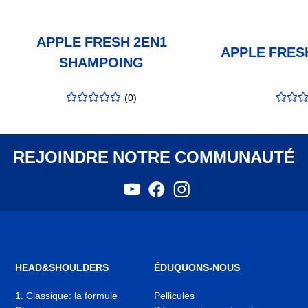
APPLE FRESH 2EN1
APPLE FRES
SHAMPOING
(
0
)
évaluation
:
évalua
0.00
/5
0.00
/5
REJOINDRE NOTRE COMMUNAUTÉ
YouTube
Facebook
Instagram
,
,
,
s'ouvre
s'ouvre
s'ouvre
dans
dans
dans
un
un
un
nouvel
nouvel
nouvel
onglet
onglet
onglet
HEAD&SHOULDERS
ÉDUQUONS-NOUS
1. Classique: la formule
Pellicules