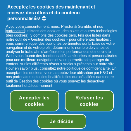
chevelu
Acceptez les cookies dès maintenant et
Cuir chevelu sec
recevez des offres et du contenu
Cuir chevelu et cheveux gras
personnalisés! 😊
Maladies du cuir chevelu
Routine pour vos cheveux
Avec votre consentement, nous, Procter & Gamble, et nos
partenaires
utilisons des cookies, des pixels et autres technologies
(des cookies), y compris des cookies tiers, tels que listés dans
notre outil de « Gestion des cookies » pour différentes finalités :
YouTube
Facebook
Instagram
vous communiquer des publicités pertinentes sur la base de votre
,
,
,
navigation et de votre profil, déterminer le nombre de visites et
analyser le trafic afin d’améliorer les performances de notre site
s'ouvre
s'ouvre
s'ouvre
Web, vous fournir des fonctionnalités améliorées et personnalisées
dans
dans
dans
pour une meilleure navigation et vous permettre de partager du
un
un
un
contenu sur les différents réseaux sociaux présents sur notre site.
Pour en savoir plus, consultez notre
politique de confidentialité
. En
nouvel
nouvel
nouvel
Produits P&G associés :
acceptant les cookies, vous acceptez leur utilisation par P&G et
onglet
onglet
onglet
nos partenaires selon les finalités telles que détaillées dans notre
outil de Gestion des cookies
où vous pouvez les désactiver
,
,
,
facilement et à tout moment.
s'ouvre
s'ouvre
s'ouvre
dans
dans
dans
Accepter les
Refuser les
un
Déclaration d'accessibilité
Conditions d’utilisations
un
un
nouvel
cookies
cookies
nouvel
nouvel
Mes Données
Notification de confidentialité
Plan du site
onglet
onglet
onglet
Informations sur les cookies
©
2026
Procter & Gamble
Je décide