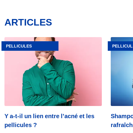
ARTICLES
Article
Article
Y
Shampooi
PELLICULES
PELLICUL
a-
Tea
t-
Tree
il
pour
un
rafraîchir
lien
le
entre
cuir
l’acné
chevelu
et
les
pellicules
?
Y a-t-il un lien entre l’acné et les
Shampoo
pellicules ?
rafraîch