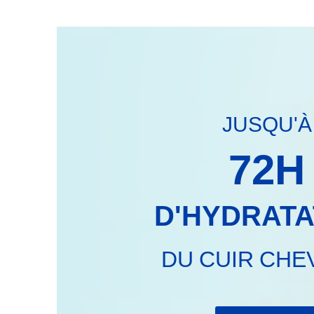
alt
text
JUSQU'À
72H
D'HYDRATA
DU CUIR CHE