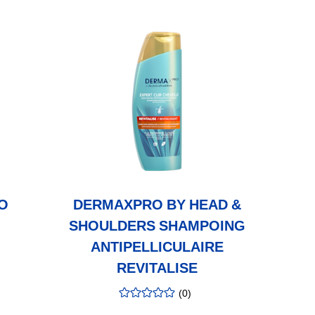
O
DERMAXPRO BY HEAD &
H&S 
SHOULDERS SHAMPOING
SHA
ANTIPELLICULAIRE
REVITALISE
(
0
)
évaluation
:
0.00
/5