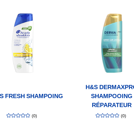
H&S DERMAXPR
US FRESH SHAMPOING
SHAMPOOING
RÉPARATEUR
(
0
)
(
0
)
évaluation
:
évaluation
:
0.00
/5
0.00
/5