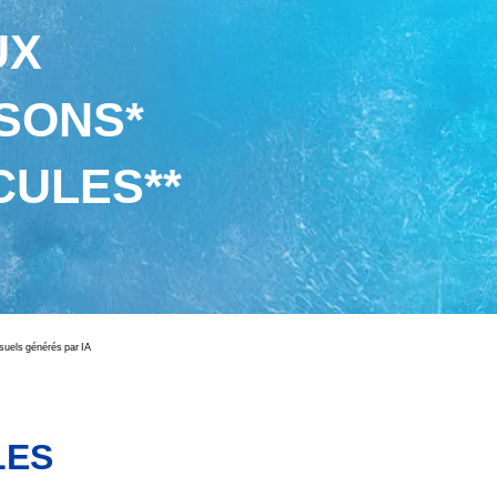
UX
SONS*
CULES**
isuels générés par IA
LES