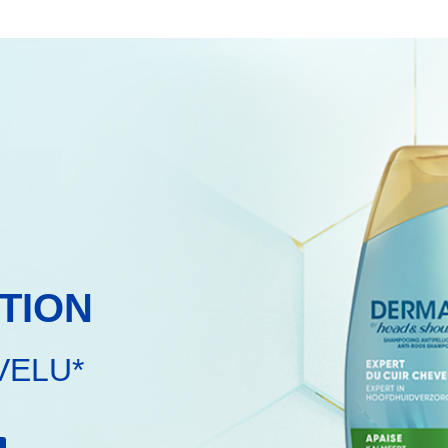
TION
VELU*