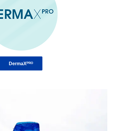
DermaXᴾᴿᴼ