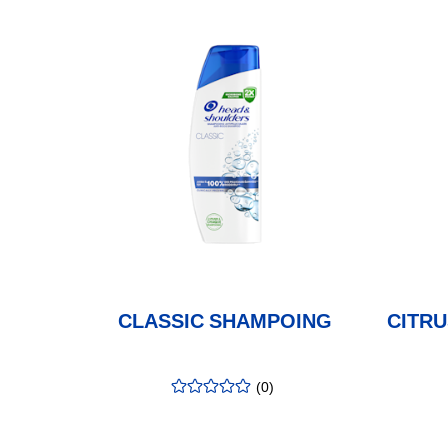
CLASSIC SHAMPOING
CITR
(
0
)
évaluation
:
0.00
/5