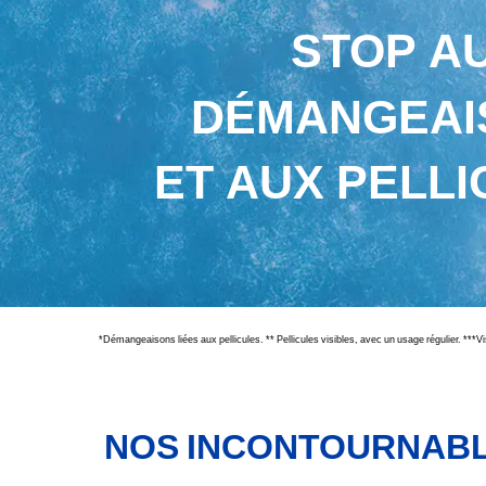
STOP A
DÉMANGEAI
ET AUX PELLI
*Démangeaisons liées aux pellicules. ** Pellicules visibles, avec un usage régulier. ***V
NOS INCONTOURNAB