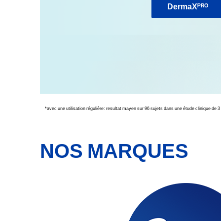
DermaXᴾᴿᴼ
*avec une utilisation r
é
guli
è
re: resultat mayen sur 96 sujets dans une
é
tude clinique de 
NOS MARQUES