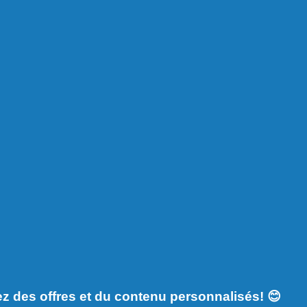
NOTRE CON
Head & Shoulders contre
À propos de nous
z des offres et du contenu personnalisés! 😊