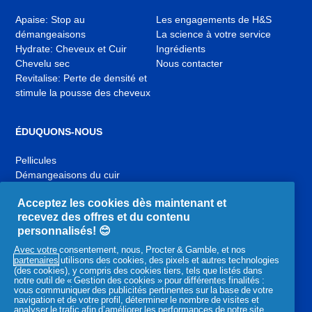
Apaise: Stop au
Les engagements de H&S
démangeaisons
La science à votre service
Hydrate: Cheveux et Cuir
Ingrédients
Chevelu sec
Nous contacter
Revitalise: Perte de densité et
stimule la pousse des cheveux
ÉDUQUONS-NOUS
Pellicules
Démangeaisons du cuir
chevelu
Acceptez les cookies dès maintenant et
Cuir chevelu sec
recevez des offres et du contenu
Cuir chevelu et cheveux gras
personnalisés! 😊
Maladies du cuir chevelu
Routine pour vos cheveux
Avec votre consentement, nous, Procter & Gamble, et nos
partenaires
utilisons des cookies, des pixels et autres technologies
(des cookies), y compris des cookies tiers, tels que listés dans
notre outil de « Gestion des cookies » pour différentes finalités :
YouTube
Facebook
Instagram
vous communiquer des publicités pertinentes sur la base de votre
,
,
,
navigation et de votre profil, déterminer le nombre de visites et
analyser le trafic afin d’améliorer les performances de notre site