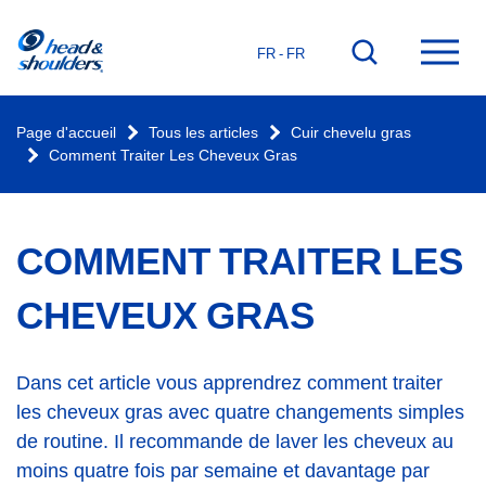
Page
Aller
Ouvr
FR - FR
d'accueil
à
le
la
men
recherche
prin
Page d'accueil
Tous les articles
Cuir chevelu gras
Comment Traiter Les Cheveux Gras
COMMENT TRAITER LES
CHEVEUX GRAS
Dans cet article vous apprendrez comment traiter
les cheveux gras avec quatre changements simples
de routine. Il recommande de laver les cheveux au
moins quatre fois par semaine et davantage par