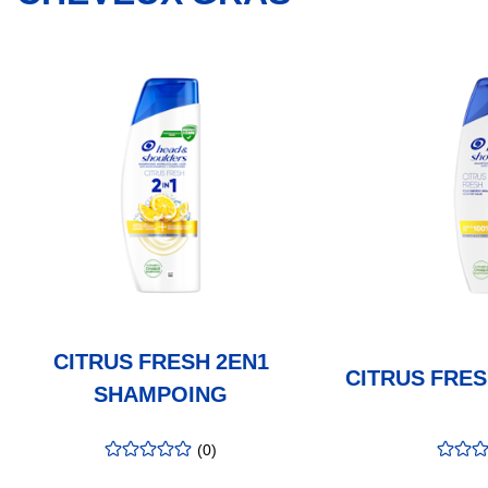
CITRUS FRESH 2EN1
CITRUS FRE
SHAMPOING
(
0
)
évaluation
:
évalua
0.00
/5
0.00
/5