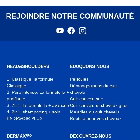
REJOINDRE NOTRE COMMUNAUTÉ
YouTube
Facebook
Instagram
,
,
,
s'ouvre
s'ouvre
s'ouvre
dans
dans
dans
un
un
un
nouvel
nouvel
nouvel
onglet
onglet
onglet
HEAD&SHOULDERS
ÉDUQUONS-NOUS
1. Classique: la formule
Pellicules
Classique
Démangeaisons du cuir
2. Pure intense: La formule la +
chevelu
purifiante
Cuir chevelu sec
3. 7in1: la formule la + avancée
Cuir chevelu et cheveux gras
4. 2in1: shampooing + soin
Maladies du cuir chevelu
EN SAVOIR PLUS
Routine pour vos cheveux
DERMAXᴾᴿᴼ
DECOUVREZ-NOUS