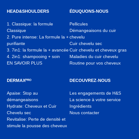
nouvel
nouvel
nouvel
onglet
onglet
onglet
HEAD&SHOULDERS
ÉDUQUONS-NOUS
1. Classique: la formule
Pellicules
Classique
Démangeaisons du cuir
2. Pure intense: La formule la +
chevelu
purifiante
Cuir chevelu sec
3. 7in1: la formule la + avancée
Cuir chevelu et cheveux gras
4. 2in1: shampooing + soin
Maladies du cuir chevelu
EN SAVOIR PLUS
Routine pour vos cheveux
DERMAXᴾᴿᴼ
DECOUVREZ-NOUS
Apaise: Stop au
Les engagements de H&S
démangeaisons
La science à votre service
Hydrate: Cheveux et Cuir
Ingrédients
Chevelu sec
Nous contacter
Revitalise: Perte de densité et
stimule la pousse des cheveux