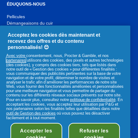
ÉDUQUONS-NOUS
Pellicules
Démangeaisons du cuir
chevelu
Acceptez les cookies dès maintenant et
Cuir chevelu sec
recevez des offres et du contenu
Cuir chevelu et cheveux gras
personnalisés! 😊
Maladies du cuir chevelu
Avec votre consentement, nous, Procter & Gamble, et nos
Routine pour vos cheveux
partenaires
utilisons des cookies, des pixels et autres technologies
(des cookies), y compris des cookies tiers, tels que listés dans
notre outil de « Gestion des cookies » pour différentes finalités :
YouTube
Facebook
Instagram
vous communiquer des publicités pertinentes sur la base de votre
navigation et de votre profil, déterminer le nombre de visites et
,
,
,
analyser le trafic afin d’améliorer les performances de notre site
s'ouvre
s'ouvre
s'ouvre
Web, vous fournir des fonctionnalités améliorées et personnalisées
dans
dans
dans
pour une meilleure navigation et vous permettre de partager du
contenu sur les différents réseaux sociaux présents sur notre site.
un
un
un
Pour en savoir plus, consultez notre
politique de confidentialité
. En
nouvel
nouvel
nouvel
Produits P&G associés :
acceptant les cookies, vous acceptez leur utilisation par P&G et
onglet
onglet
onglet
nos partenaires selon les finalités telles que détaillées dans notre
outil de Gestion des cookies
où vous pouvez les désactiver
,
,
,
facilement et à tout moment.
s'ouvre
s'ouvre
s'ouvre
dans
dans
dans
Accepter les
Refuser les
un
Déclaration d'accessibilité
Conditions d’utilisations
un
un
cookies
cookies