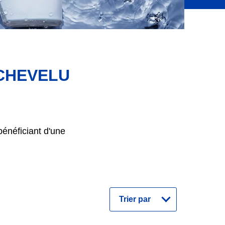
CHEVELU
énéficiant d'une
Trier
par