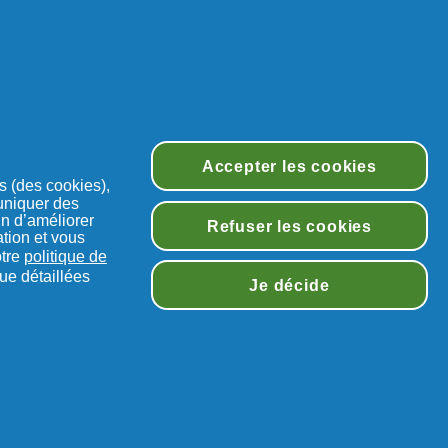
Accepter les cookies
s (des cookies),
muniquer des
fin d’améliorer
Refuser les cookies
tion et vous
otre
politique de
que détaillées
Je décide