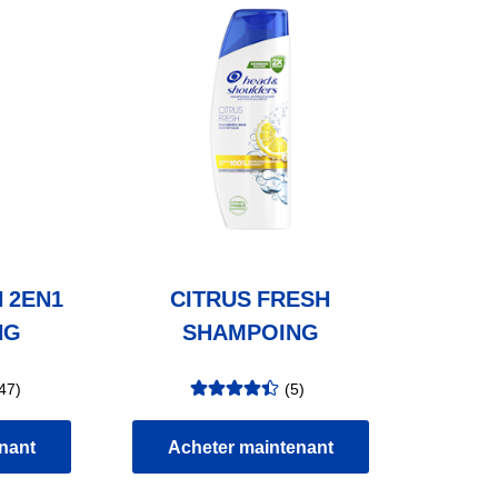
 2EN1
CITRUS FRESH
NG
SHAMPOING
47
)
(
5
)
évaluation
:
4.40
/5
nant
Acheter maintenant