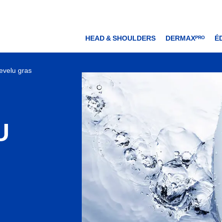
HEAD & SHOULDERS
DERMAXᴾᴿᴼ
É
evelu gras
U