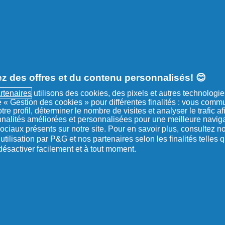
PURE INTENSE
APAISEMENT DES
DÉMANGEAISONS
SHAMPOOING
(
2
)
évaluation
:
z des offres et du contenu personnalisés! 😊
3.00
/5
rtenaires
utilisons des cookies, des pixels et autres technologie
Acheter maintenant
 de « Gestion des cookies » pour différentes finalités : vous com
tre profil, déterminer le nombre de visites et analyser le trafic a
nnalités améliorées et personnalisées pour une meilleure naviga
ociaux présents sur notre site. Pour en savoir plus, consultez n
tilisation par P&G et nos partenaires selon les finalités telles 
ésactiver facilement et à tout moment.
NAUTÉ
YouTube
Facebook
Instagram
,
,
,
s'ouvre
s'ouvre
s'ouvre
dans
dans
dans
un
un
un
nouvel
nouvel
nouvel