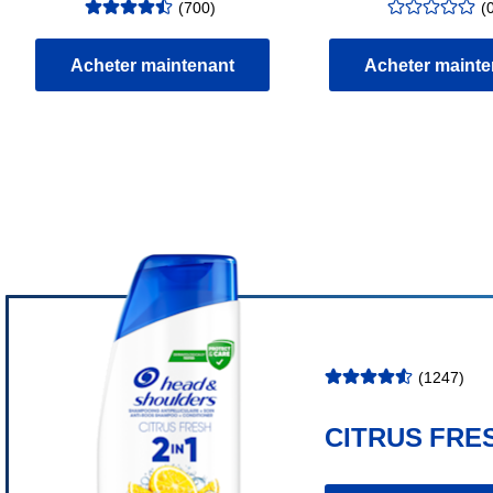
(
700
)
(
évaluation
:
évaluation
:
4.51
/5
0.00
/5
Acheter maintenant
Acheter mainte
(
1247
)
ÉVALUATION
:
4.59
/5
CITRUS FRE