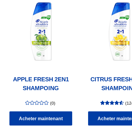
APPLE FRESH 2EN1
CITRUS FRESH
SHAMPOING
SHAMPOI
(
0
)
(
12
évaluation
:
évaluation
:
0.00
/5
4.59
/5
Acheter maintenant
Acheter mainte