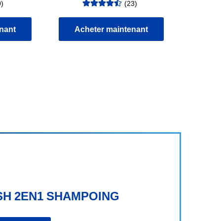
0
)
(
23
)
évaluation
:
4.52
/5
nant
Acheter maintenant
SH 2EN1 SHAMPOING