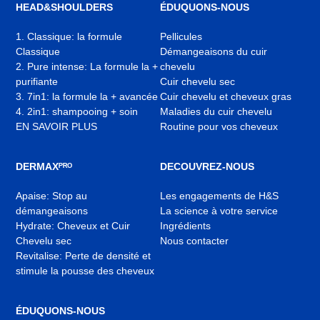
onglet
onglet
onglet
HEAD&SHOULDERS
ÉDUQUONS-NOUS
1. Classique: la formule
Pellicules
Classique
Démangeaisons du cuir
2. Pure intense: La formule la +
chevelu
purifiante
Cuir chevelu sec
3. 7in1: la formule la + avancée
Cuir chevelu et cheveux gras
4. 2in1: shampooing + soin
Maladies du cuir chevelu
EN SAVOIR PLUS
Routine pour vos cheveux
DERMAXᴾᴿᴼ
DECOUVREZ-NOUS
Apaise: Stop au
Les engagements de H&S
démangeaisons
La science à votre service
Hydrate: Cheveux et Cuir
Ingrédients
Chevelu sec
Nous contacter
Revitalise: Perte de densité et
stimule la pousse des cheveux
ÉDUQUONS-NOUS