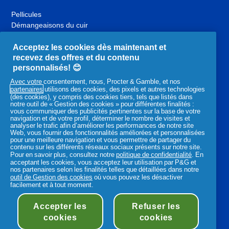
Pellicules
Démangeaisons du cuir
chevelu
Acceptez les cookies dès maintenant et
Cuir chevelu sec
recevez des offres et du contenu
Cuir chevelu et cheveux gras
personnalisés! 😊
Maladies du cuir chevelu
Routine pour vos cheveux
Avec votre consentement, nous, Procter & Gamble, et nos
partenaires
utilisons des cookies, des pixels et autres technologies
(des cookies), y compris des cookies tiers, tels que listés dans
notre outil de « Gestion des cookies » pour différentes finalités :
YouTube
Facebook
Instagram
vous communiquer des publicités pertinentes sur la base de votre
,
,
,
navigation et de votre profil, déterminer le nombre de visites et
analyser le trafic afin d’améliorer les performances de notre site
s'ouvre
s'ouvre
s'ouvre
Web, vous fournir des fonctionnalités améliorées et personnalisées
dans
dans
dans
pour une meilleure navigation et vous permettre de partager du
un
un
un
contenu sur les différents réseaux sociaux présents sur notre site.
Pour en savoir plus, consultez notre
politique de confidentialité
. En
nouvel
nouvel
nouvel
Produits P&G associés :
acceptant les cookies, vous acceptez leur utilisation par P&G et
onglet
onglet
onglet
nos partenaires selon les finalités telles que détaillées dans notre
outil de Gestion des cookies
où vous pouvez les désactiver
,
,
,
facilement et à tout moment.
s'ouvre
s'ouvre
s'ouvre
dans
dans
dans
Accepter les
Refuser les
un
Déclaration d'accessibilité
Conditions d’utilisations
un
un
nouvel
cookies
cookies
nouvel
nouvel
Mes Données
Notification de confidentialité
Plan du site
onglet
onglet