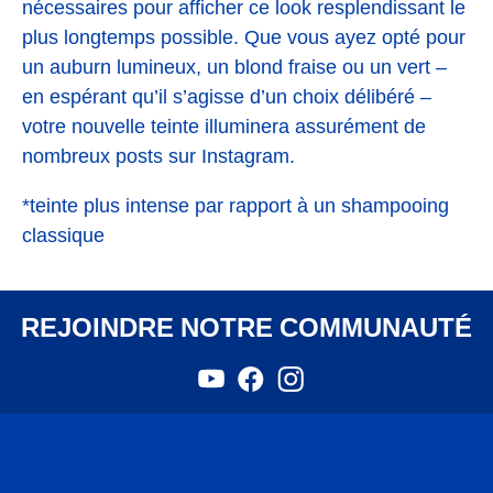
nécessaires pour afficher ce look resplendissant le
plus longtemps possible. Que vous ayez opté pour
un auburn lumineux, un blond fraise ou un vert –
en espérant qu’il s’agisse d’un choix délibéré –
votre nouvelle teinte illuminera assurément de
nombreux posts sur Instagram.
*teinte plus intense par rapport à un shampooing
classique
REJOINDRE NOTRE COMMUNAUTÉ
YouTube
Facebook
Instagram
,
,
,
s'ouvre
s'ouvre
s'ouvre
dans
dans
dans
un
un
un
nouvel
nouvel
nouvel